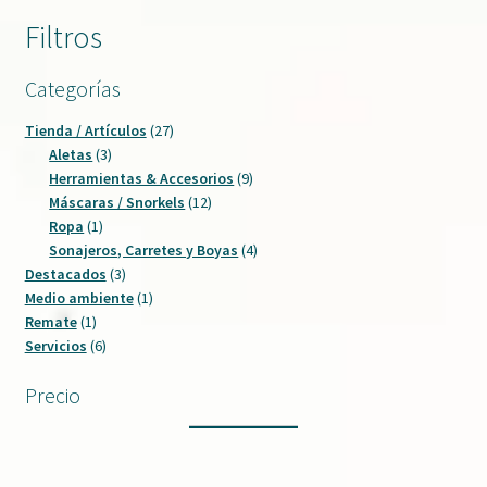
Filtros
Categorías
27
Tienda / Artículos
27
3
productos
Aletas
3
productos
9
Herramientas & Accesorios
9
12
productos
Máscaras / Snorkels
12
1
productos
Ropa
1
producto
4
Sonajeros, Carretes y Boyas
4
3
productos
Destacados
3
productos
1
Medio ambiente
1
1
producto
Remate
1
producto
6
Servicios
6
productos
Precio