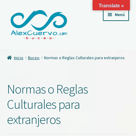
Translate »
Ir
Ir
Menú
a
al
la
contenido
navegación
Inicio
Inicio
Buceo
Normas o Reglas Culturales para extranjeros
Tienda
Servicios
Normas o Reglas
Medio ambiente
Culturales para
¿Quién Soy?
extranjeros
Mi Blog