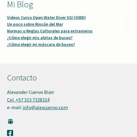
Mi Blog
Videos Curso Open Water Diver SSI (OWD)
Un poco sobre Rincón del Mar
Normas o Reglas Culturales para extranjeros
¿Cómo elegir mis aletas de buceo?
¿Cómo elegir mi máscara de buceo?
Contacto
Alexander Cuervo Blair
Cel. +57 313 7328324
e-mail:
info@alexcuervo.com
G
r
F
u