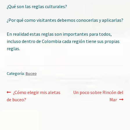
¿Qué son las reglas culturales?
C
o
¿Por qué como visitantes debemos conocerlas y aplicarlas?
n
t
En realidad estas reglas son importantes para todos,
a
incluso dentro de Colombia cada región tiene sus propias
c
reglas.
t
o
Categoría:
Buceo
Navegación
Entrada
Entrada
¿Cómo elegir mis aletas
Un poco sobre Rincón del
anterior:
siguiente:
de buceo?
Mar
de
entradas