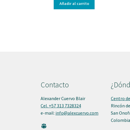
was:
is:
Añadir al carrito
$ 280.000,00.
$ 240.000,00.
Contacto
¿Dónd
Alexander Cuervo Blair
Centro de
Cel. +57 313 7328324
Rincón de
e-mail:
info@alexcuervo.com
San Onofr
Colombia
G