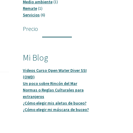
productos
1
Medio ambiente
1
1
producto
Remate
1
producto
6
Servicios
6
productos
Precio
Mi Blog
Videos Curso Open Water Diver SSI
(OWD)
Un poco sobre Rincón del Mar
Normas o Reglas Culturales para
extranjeros
¿Cómo elegir mis aletas de buceo?
¿Cómo elegir mi máscara de buceo?