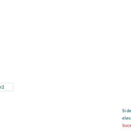
Si d
elec
buc