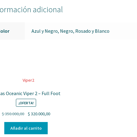
formación adicional
Color
Azul y Negro, Negro, Rosado y Blanco
as Oceanic Viper 2 – Full Foot
¡OFERTA!
Original
Current
$
350.000,00
$
320.000,00
price
price
was:
is:
Añadir al carrito
$ 350.000,00.
$ 320.000,00.