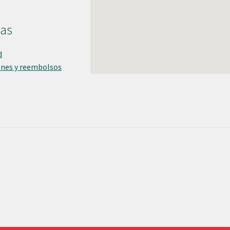
cas
d
ones y reembolsos