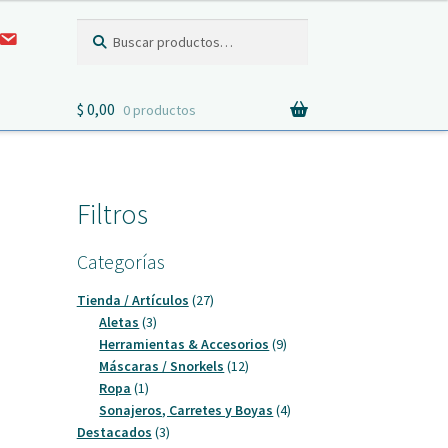
Buscar
Buscar
C
por:
o
n
t
a
$
0,00
c
0 productos
t
o
Filtros
Categorías
27
Tienda / Artículos
27
3
productos
Aletas
3
productos
9
Herramientas & Accesorios
9
12
productos
Máscaras / Snorkels
12
1
productos
Ropa
1
producto
4
Sonajeros, Carretes y Boyas
4
3
productos
Destacados
3