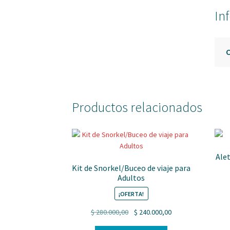
In
Productos relacionados
Alet
Kit de Snorkel/Buceo de viaje para
Adultos
¡OFERTA!
Original
Current
$
280.000,00
$
240.000,00
price
price