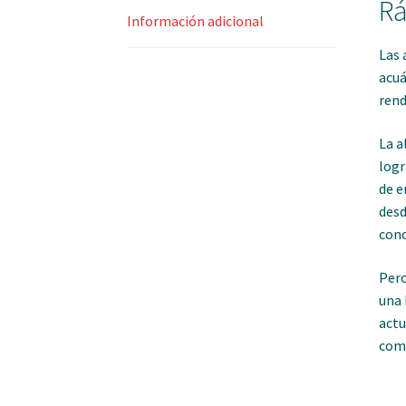
Rá
Información adicional
Las 
acuá
rend
La a
logr
de e
desd
conc
Pero
una 
actu
comp