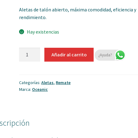
price
price
Aletas de talón abierto, máxima comodidad, eficiencia y
was:
is:
rendimiento.
$ 420.000,00.
$ 380.000,00.
Hay existencias
Aletas
Añadir al carrito
¿Ayuda?
Oceanic
Viper
-
Open
Categorías:
Aletas
,
Remate
Marca:
Oceanic
Heel
cantidad
scripción