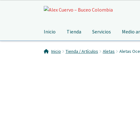
Ir
Ir
a
al
la
contenido
Inicio
Tienda
Servicios
Medio a
navegación
Inicio
Tienda / Artículos
Aletas
Aletas Oce