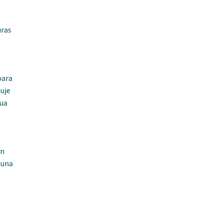
uras
para
uje
gua
en
 una